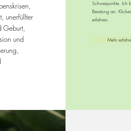
Schwerpunkte. Ich 
benskrisen,
Beratung an. Klicke
 unerfüllter
erfahren.
 Geburt,
sion
und
Mehr erfahr
ierung,
d