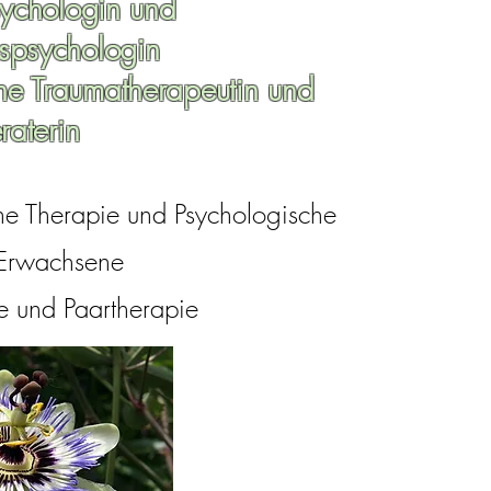
sychologin und
spsychologin
e Traumatherapeutin und
raterin
he Therapie und Psychologische
 Erwachsene
e und Paartherapie