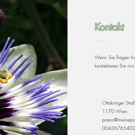
Kontakt
Wenn Sie Fragen ha
kontaktieren Sie mic
Ottakringer St
1170 Wien
praxis@meineps
0043676540